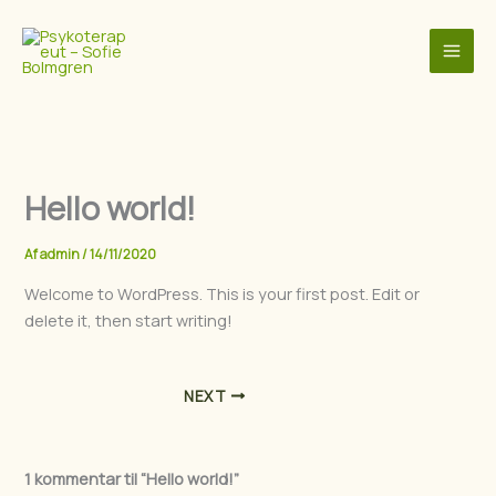
Gå
MAI
til
ME
indholdet
Hello world!
Af
admin
/
14/11/2020
Welcome to WordPress. This is your first post. Edit or
delete it, then start writing!
NEXT
1 kommentar til “Hello world!”